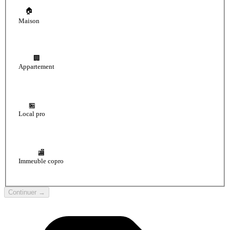
🏠
Maison
🏢
Appartement
🏪
Local pro
🏬
Immeuble copro
Continuer →