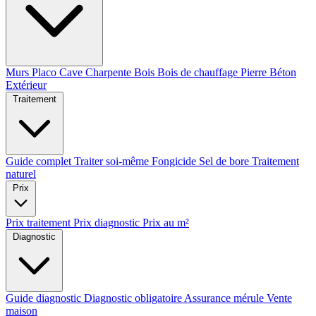
Murs
Placo
Cave
Charpente
Bois
Bois de chauffage
Pierre
Béton
Extérieur
Traitement
Guide complet
Traiter soi-même
Fongicide
Sel de bore
Traitement
naturel
Prix
Prix traitement
Prix diagnostic
Prix au m²
Diagnostic
Guide diagnostic
Diagnostic obligatoire
Assurance mérule
Vente
maison