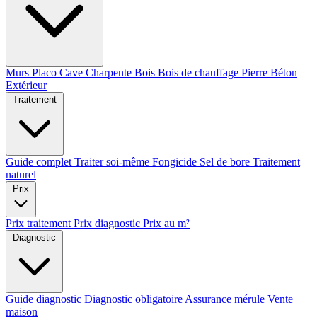
Murs
Placo
Cave
Charpente
Bois
Bois de chauffage
Pierre
Béton
Extérieur
Traitement
Guide complet
Traiter soi-même
Fongicide
Sel de bore
Traitement
naturel
Prix
Prix traitement
Prix diagnostic
Prix au m²
Diagnostic
Guide diagnostic
Diagnostic obligatoire
Assurance mérule
Vente
maison