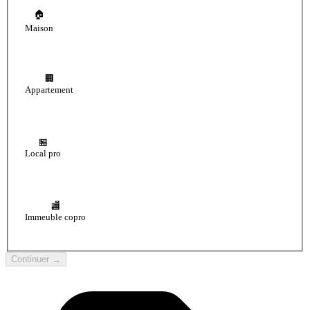
🏠
Maison
🏢
Appartement
🏪
Local pro
🏬
Immeuble copro
Continuer →