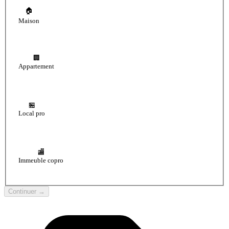
🏠
Maison
🏢
Appartement
🏪
Local pro
🏬
Immeuble copro
Continuer →