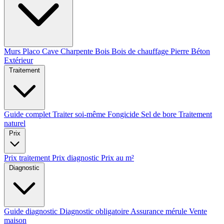
Murs
Placo
Cave
Charpente
Bois
Bois de chauffage
Pierre
Béton
Extérieur
Traitement
Guide complet
Traiter soi-même
Fongicide
Sel de bore
Traitement
naturel
Prix
Prix traitement
Prix diagnostic
Prix au m²
Diagnostic
Guide diagnostic
Diagnostic obligatoire
Assurance mérule
Vente
maison