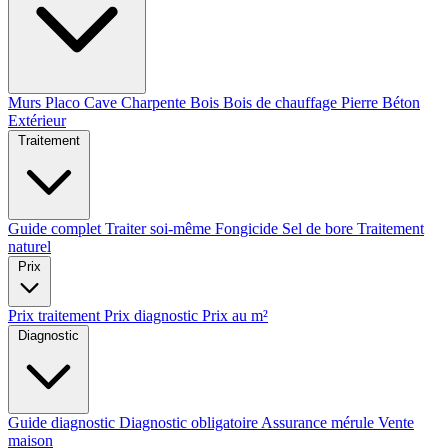
Murs
Placo
Cave
Charpente
Bois
Bois de chauffage
Pierre
Béton
Extérieur
Traitement
Guide complet
Traiter soi-même
Fongicide
Sel de bore
Traitement
naturel
Prix
Prix traitement
Prix diagnostic
Prix au m²
Diagnostic
Guide diagnostic
Diagnostic obligatoire
Assurance mérule
Vente
maison