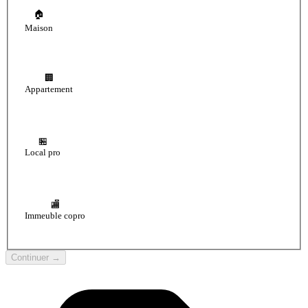
🏠
Maison
🏢
Appartement
🏪
Local pro
🏬
Immeuble copro
Continuer →