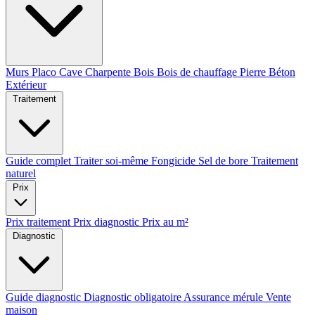
Murs
Placo
Cave
Charpente
Bois
Bois de chauffage
Pierre
Béton
Extérieur
Traitement
Guide complet
Traiter soi-même
Fongicide
Sel de bore
Traitement
naturel
Prix
Prix traitement
Prix diagnostic
Prix au m²
Diagnostic
Guide diagnostic
Diagnostic obligatoire
Assurance mérule
Vente
maison