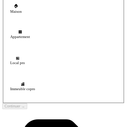
🏠
Maison
🏢
Appartement
🏪
Local pro
🏬
Immeuble copro
Continuer →