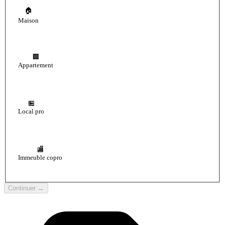
🏠
Maison
🏢
Appartement
🏪
Local pro
🏬
Immeuble copro
Continuer →