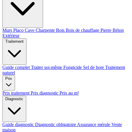
Murs
Placo
Cave
Charpente
Bois
Bois de chauffage
Pierre
Béton
Extérieur
Traitement
Guide complet
Traiter soi-même
Fongicide
Sel de bore
Traitement
naturel
Prix
Prix traitement
Prix diagnostic
Prix au m²
Diagnostic
Guide diagnostic
Diagnostic obligatoire
Assurance mérule
Vente
maison