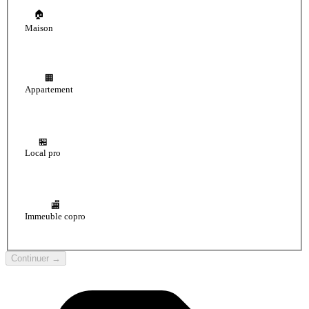
🏠
Maison
🏢
Appartement
🏪
Local pro
🏬
Immeuble copro
Continuer →