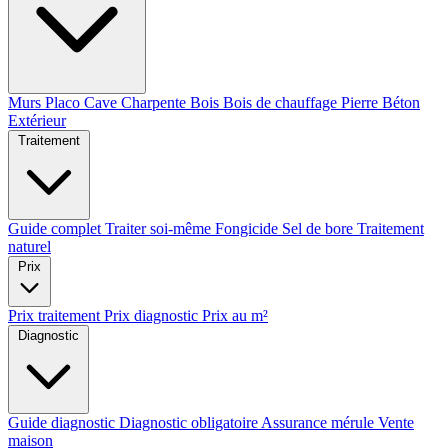
Murs
Placo
Cave
Charpente
Bois
Bois de chauffage
Pierre
Béton
Extérieur
Traitement
Guide complet
Traiter soi-même
Fongicide
Sel de bore
Traitement
naturel
Prix
Prix traitement
Prix diagnostic
Prix au m²
Diagnostic
Guide diagnostic
Diagnostic obligatoire
Assurance mérule
Vente
maison