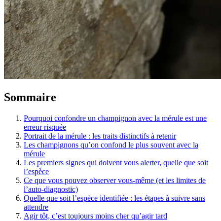
Sommaire
Pourquoi confondre un champignon avec la mérule est une
erreur risquée
Portrait de la mérule : les traits distinctifs à retenir
Les champignons qu’on confond le plus souvent avec la
mérule
Les premiers signes qui doivent vous alerter, quelle que soit
l’espèce
Ce que vous pouvez observer vous-même (et les limites de
l’auto-diagnostic)
Quelle que soit l’espèce identifiée : les étapes à suivre sans
attendre
Agir tôt, c’est toujours moins cher qu’agir tard