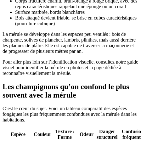
Corps fructifère charnu, brun-orangé à rouge brique, avec des
replis caractéristiques rappelant une éponge ou un corail
Surface marbrée, bords blanchâtres
Bois attaqué devient friable, se brise en cubes caractéristiques
(pourriture cubique)
La mérule se développe dans les espaces peu ventilés : bois de
charpente, solives de plancher, lambris, plinthes, mais aussi derrière
les plaques de plâtre. Elle est capable de traverser la maçonnerie et
de progresser de plusieurs mètres par an.
Pour aller plus loin sur l’identification visuelle, consultez notre guide
visuel pour identifier la mérule en photos et la page dédiée à
reconnaître visuellement la mérule.
Les champignons qu’on confond le plus
souvent avec la mérule
C’est le cœur du sujet. Voici un tableau comparatif des espèces
fongiques les plus fréquemment confondues avec la mérule dans les
habitations.
Texture /
Danger
Confusi
Espèce
Couleur
Odeur
Forme
structurel
fréquent