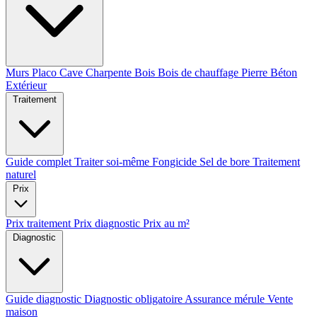
Murs
Placo
Cave
Charpente
Bois
Bois de chauffage
Pierre
Béton
Extérieur
Traitement
Guide complet
Traiter soi-même
Fongicide
Sel de bore
Traitement
naturel
Prix
Prix traitement
Prix diagnostic
Prix au m²
Diagnostic
Guide diagnostic
Diagnostic obligatoire
Assurance mérule
Vente
maison