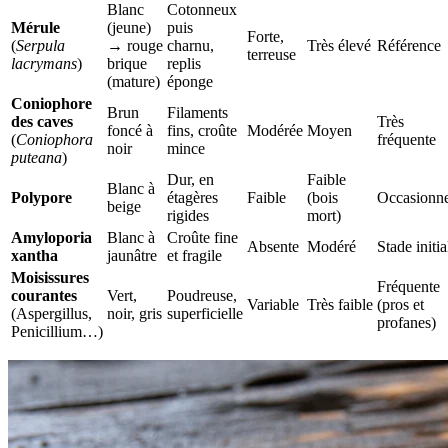
Blanc
Cotonneux
Mérule
(jeune)
puis
Forte,
(
Serpula
→ rouge
charnu,
Très élevé
Référence
terreuse
lacrymans
)
brique
replis
(mature)
éponge
Coniophore
Brun
Filaments
des caves
Très
foncé à
fins, croûte
Modérée
Moyen
(
Coniophora
fréquente
noir
mince
puteana
)
Dur, en
Faible
Blanc à
Polypore
étagères
Faible
(bois
Occasionne
beige
rigides
mort)
Amyloporia
Blanc à
Croûte fine
Absente
Modéré
Stade initia
xantha
jaunâtre
et fragile
Moisissures
Fréquente
courantes
Vert,
Poudreuse,
Variable
Très faible
(pros et
(Aspergillus,
noir, gris
superficielle
profanes)
Penicillium…)